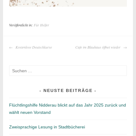
Veröffentlicht in:
Für Helfer
BEITRAGS-
Kostenlose Deutschkurse
Cafe im Blauhaus öffnet wieder
NAVIGATION
Suche
nach:
NEUSTE BEITRÄGE
Flüchtlingshilfe Nidderau blickt auf das Jahr 2025 zurück und
wählt neuen Vorstand
Zweisprachige Lesung in Stadtbücherei