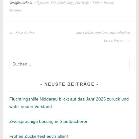
Veröffentlicht in:
Allgemein
,
Für Flüchtlinge
,
Für Helfer
,
Kultur
,
Presse
,
Termine
BEITRAGS-
Save the date
muss leider entfallen- Musikalischer
NAVIGATION
Leckerbissen
Suche
nach:
NEUSTE BEITRÄGE
Flüchtlingshilfe Nidderau blickt auf das Jahr 2025 zurück und
wählt neuen Vorstand
Zweisprachige Lesung in Stadtbücherei
Frohes Zuckerfest euch allen!