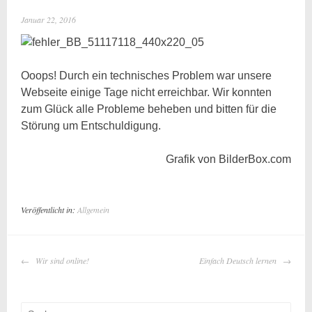
Januar 22, 2016
Ooops! Durch ein technisches Problem war unsere
Webseite einige Tage nicht erreichbar. Wir konnten
zum Glück alle Probleme beheben und bitten für die
Störung um Entschuldigung.
Grafik von BilderBox.com
Veröffentlicht in:
Allgemein
BEITRAGS-
Wir sind online!
Einfach Deutsch lernen
NAVIGATION
Suche