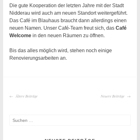
Die gute Kooperation der letzten Jahre mit der Stadt
Nidderau wird auch am neuen Standort weitergeführt.
Das Café im Blauhaus braucht dann allerdings einen
neuen Namen. Unser Café-Team freut sich, das
Café
Welcome
in den neuen Räumen zu öffnen.
Bis das alles möglich wird, stehen noch einige
Renovierungsarbeiten an.
BEITRAGS-
Ältere Beiträge
Neuere Beiträge
NAVIGATION
Suche
nach: