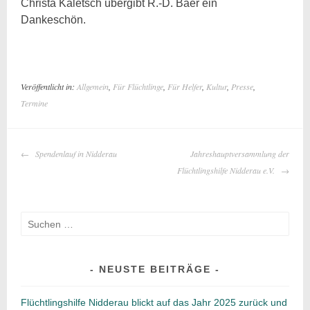
Christa Kaletsch übergibt R.-D. Baer ein
Dankeschön.
Veröffentlicht in:
Allgemein
,
Für Flüchtlinge
,
Für Helfer
,
Kultur
,
Presse
,
Termine
BEITRAGS-
Spendenlauf in Nidderau
Jahreshauptversammlung der
NAVIGATION
Flüchtlingshilfe Nidderau e.V.
Suche
nach:
NEUSTE BEITRÄGE
Flüchtlingshilfe Nidderau blickt auf das Jahr 2025 zurück und